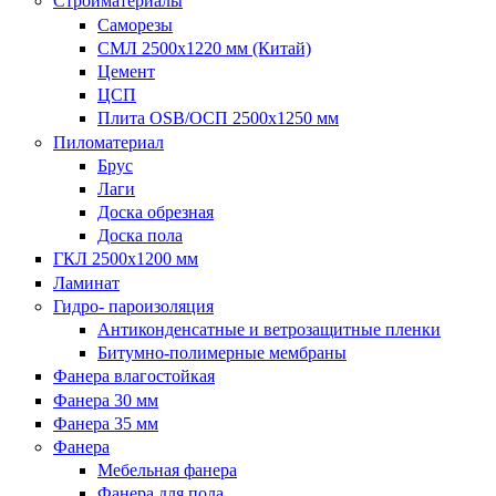
Стройматериалы
Саморезы
СМЛ 2500х1220 мм (Китай)
Цемент
ЦСП
Плита OSB/ОСП 2500х1250 мм
Пиломатериал
Брус
Лаги
Доска обрезная
Доска пола
ГКЛ 2500х1200 мм
Ламинат
Гидро- пароизоляция
Антиконденсатные и ветрозащитные пленки
Битумно-полимерные мембраны
Фанера влагостойкая
Фанера 30 мм
Фанера 35 мм
Фанера
Мебельная фанера
Фанера для пола