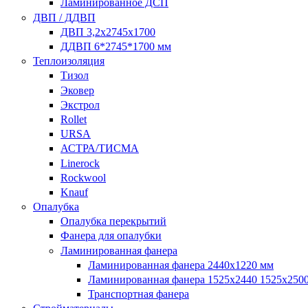
Ламинированное ДСП
ДВП / ДДВП
ДВП 3,2х2745х1700
ДДВП 6*2745*1700 мм
Теплоизоляция
Тизол
Эковер
Экстрол
Rollet
URSA
АСТРА/ТИСМА
Linerock
Rockwool
Knauf
Опалубка
Опалубка перекрытий
Фанера для опалубки
Ламинированная фанера
Ламинированная фанера 2440х1220 мм
Ламинированная фанера 1525х2440 1525х250
Транспортная фанера