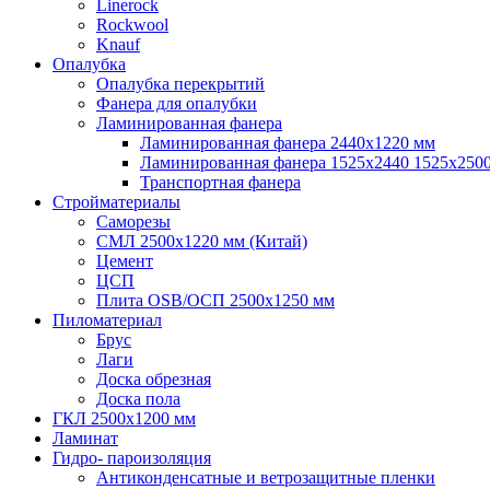
Linerock
Rockwool
Knauf
Опалубка
Опалубка перекрытий
Фанера для опалубки
Ламинированная фанера
Ламинированная фанера 2440х1220 мм
Ламинированная фанера 1525х2440 1525х250
Транспортная фанера
Стройматериалы
Саморезы
СМЛ 2500х1220 мм (Китай)
Цемент
ЦСП
Плита OSB/ОСП 2500х1250 мм
Пиломатериал
Брус
Лаги
Доска обрезная
Доска пола
ГКЛ 2500х1200 мм
Ламинат
Гидро- пароизоляция
Антиконденсатные и ветрозащитные пленки