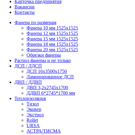
Карточка предприятия
Вакансии
Контакты
Фанера по размерам
Фанера 10 мм 1525х1525
Фанера 12 мм 1525х1525
Фанера 15 мм 1525х1525
Фанера 18 мм 1525х1525
Фанера 20 мм 1525х1525
Обрезки фанеры
Распил фанеры и не только
ДСП / ЛДСП
ДСП 16х3500х1750
Ламинированное ДСП
ДВП / ДДВП
ДВП 3,2х2745х1700
ДДВП 6*2745*1700 мм
Теплоизоляция
Тизол
Эковер
Экстрол
Rollet
URSA
АСТРА/ТИСМА